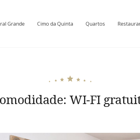
ral Grande
Cimo da Quinta
Quartos
Restaura
omodidade:
WI-FI gratui